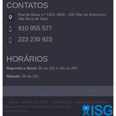
CONTATOS
Rua de Baiza n.º 1153, 4430 - 335 Vilar de Andorinho,
Vila Nova de Gaia
910 955 577
223 230 923
HORÁRIOS
Segunda a Sexta:
8h às 12h e 14h às 20h
Sábado:
8h às 12h
INÍCIO
MAPA DO SITE
CONTACTOS
ÁREA RESERVADA
Todos os direitos reservados. Instituto de
Saúde de Gaia