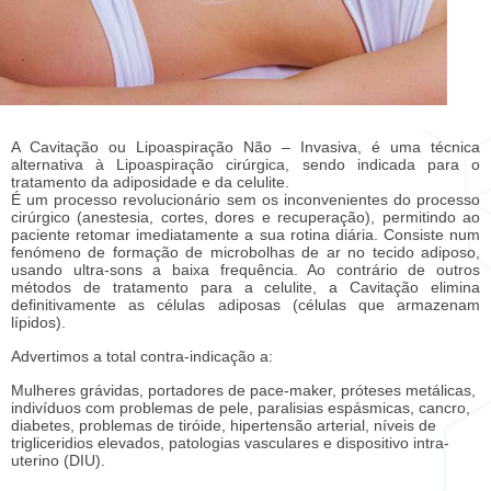
A Cavitação ou Lipoaspiração Não – Invasiva, é uma técnica
alternativa à Lipoaspiração cirúrgica, sendo indicada para o
tratamento da adiposidade e da celulite.
É um processo revolucionário sem os inconvenientes do processo
cirúrgico (anestesia, cortes, dores e recuperação), permitindo ao
paciente retomar imediatamente a sua rotina diária. Consiste num
fenómeno de formação de microbolhas de ar no tecido adiposo,
usando ultra-sons a baixa frequência. Ao contrário de outros
métodos de tratamento para a celulite, a Cavitação elimina
definitivamente as células adiposas (células que armazenam
lípidos).
Advertimos a total contra-indicação a:
Mulheres grávidas, portadores de pace-maker, próteses metálicas,
indivíduos com problemas de pele, paralisias espásmicas, cancro,
diabetes, problemas de tiróide, hipertensão arterial, níveis de
trigliceridios elevados, patologias vasculares e dispositivo intra-
uterino (DIU).