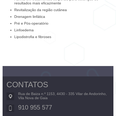
resultados mais eficazmente
Revitalização da região cutânea
Drenagem linfática
Pré e Pós-operatório
Linfoedema
Lipodistrofia e fibroses
CONTATOS
Rua de Baiza n.º 1153, 4430 - 335 Vilar de Andorinho,
Vila Nova de Gaia
910 955 577